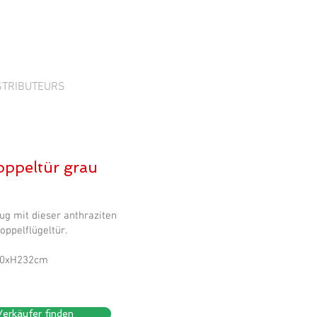
STRIBUTEURS
oppeltür grau
ug mit dieser anthraziten
oppelflügeltür.
40xH232cm
Verkäufer finden