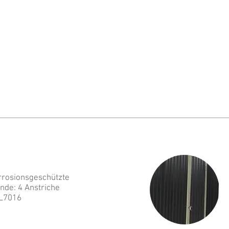
rrosionsgeschützte
nde: 4 Anstriche
L7016